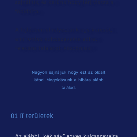
sajnáljuk, és kérünk hogy térj vissza a
főoldalra.
A fejlécben elhelyeztünk egy keresőt,
ami fontos kulcsszavakra adhat
releváns találatot. Köszönjük!
Nagyon sajnáljuk hogy ezt az oldalt
látod. Megoldásunk a hibára alább
találod.
01 IT területek
Az alábbi „kék sáv” egyes kulcsszavaira