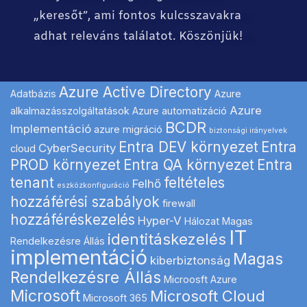
„keresőt”, ami fontos kulcsszavakra
adhat releváns találatot. Köszönjük!
Azure Active Directory
Adatbázis
Azure
Azure
alkalmazásszolgáltatások
Azure automatizáció
BCDR
Implementáció
azure migráció
biztonsági irányelvek
Entra DEV környezet
Entra
CyberSecurity
cloud
PROD környezet
Entra QA környezet
Entra
tenant
feltételes
Felhő
eszközkonfiguráció
hozzáférési szabályok
firewall
hozzáféréskezelés
Hyper-V
Hálozat Magas
IT
identitáskezelés
Rendelkezésre Állás
implementáció
Magas
kiberbiztonság
Rendelkezésre Állás
Microosft Azure
Microsoft
Microsoft Cloud
Microsoft 365