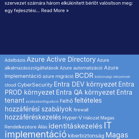
szervezet számára három elkülönített bérlőt valósítson meg:
egy fejlesztési…
Read More »
Azure Active Directory
Adatbázis
Azure
Azure
alkalmazásszolgáltatások
Azure automatizáció
BCDR
Implementáció
azure migráció
biztonsági irányelvek
Entra DEV környezet
Entra
CyberSecurity
cloud
PROD környezet
Entra QA környezet
Entra
tenant
feltételes
Felhő
eszközkonfiguráció
hozzáférési szabályok
firewall
hozzáféréskezelés
Hyper-V
Hálozat Magas
IT
identitáskezelés
Rendelkezésre Állás
implementáció
Magas
kiberbiztonság