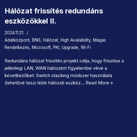
Hálózat frissítés redundáns
eszközökkel II.
2024.11.21.
Adatközpont
,
BNS
,
Hálózat
,
High Availability
,
Magas
Rendelkezés
,
Microsoft
,
PKI
,
Upgrade
,
Wi-Fi
Redundáns hálózat frissítés projekt célja, hogy frissítse a
jellenlegi LAN, WAN hálózatot figyelembe véve a
következőket: Switch stacking módszer használata
(lehetővé teszi több hálózati eszköz…
Read More »