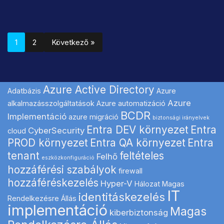
1
2
Következő »
Azure Active Directory
Adatbázis
Azure
Azure
alkalmazásszolgáltatások
Azure automatizáció
BCDR
Implementáció
azure migráció
biztonsági irányelvek
Entra DEV környezet
Entra
CyberSecurity
cloud
PROD környezet
Entra QA környezet
Entra
tenant
feltételes
Felhő
eszközkonfiguráció
hozzáférési szabályok
firewall
hozzáféréskezelés
Hyper-V
Hálozat Magas
IT
identitáskezelés
Rendelkezésre Állás
implementáció
Magas
kiberbiztonság