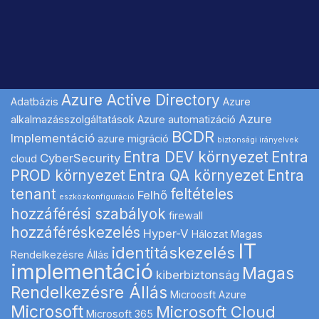
Azure Active Directory
Adatbázis
Azure
Azure
alkalmazásszolgáltatások
Azure automatizáció
BCDR
Implementáció
azure migráció
biztonsági irányelvek
Entra DEV környezet
Entra
CyberSecurity
cloud
PROD környezet
Entra QA környezet
Entra
tenant
feltételes
Felhő
eszközkonfiguráció
hozzáférési szabályok
firewall
hozzáféréskezelés
Hyper-V
Hálozat Magas
IT
identitáskezelés
Rendelkezésre Állás
implementáció
Magas
kiberbiztonság
Rendelkezésre Állás
Microosft Azure
Microsoft
Microsoft Cloud
Microsoft 365