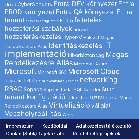
Entra DEV környezet
Entra
CyberSecurity
cloud
PROD környezet
Entra QA környezet
Entra
tenant
feltételes
Felhő
eszközkonfiguráció
hozzáférési szabályok
firewall
hozzáféréskezelés
Hyper-V
Hálozat Magas
IT
identitáskezelés
Rendelkezésre Állás
implementáció
Magas
kiberbiztonság
Rendelkezésre Állás
Microosft Azure
Microsoft
Microsoft Cloud
Microsoft 365
networking
migráció felhőbe
munkaállomás kezelés
RBAC
Sophos
Suite
Sophos tűzfal
SQL klaszter
tenant konfiguráció
Tűzfal
Titkositás
Tűzfal Magas
Virtualizáció
vállalati
Rendelkezésre Állás
Vészhelyreállítás
Wi-Fi
Impresszum
Kezdőoldal
Adatkezelési tájékoztató
Cookie (Sütik) Tájékoztató
Rendelhető projektek