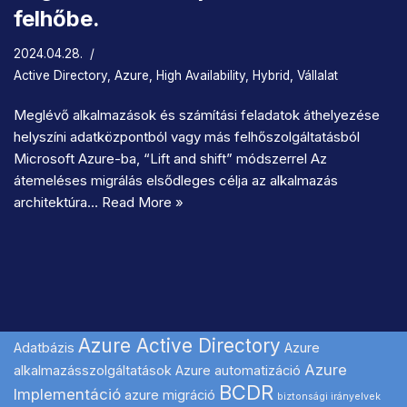
felhőbe.
2024.04.28.
Active Directory
,
Azure
,
High Availability
,
Hybrid
,
Vállalat
Meglévő alkalmazások és számítási feladatok áthelyezése
helyszíni adatközpontból vagy más felhőszolgáltatásból
Microsoft Azure-ba, “Lift and shift” módszerrel Az
átemeléses migrálás elsődleges célja az alkalmazás
architektúra…
Read More »
Azure Active Directory
Adatbázis
Azure
Azure
alkalmazásszolgáltatások
Azure automatizáció
BCDR
Implementáció
azure migráció
biztonsági irányelvek