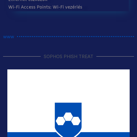
Wi-Fi Access Points: Wi-Fi vezérlés
www
SOPHOS PHISH TREAT