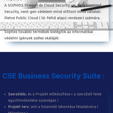
A SOPHOS Firewall és Cloud Security un. Synchronized
Security, next-gen védelem mind otthoni mind vállalati
illetve Public Cloud ( ld: Felhő alapú rendszer) számára.
Sophos további termékek kielégítik az informatikai
védelmi igények széles skáláját:
CSE Business Security Suite :
Szerződés
; és a Projekt előkészítése ( a szerződő felek
együttműködése szükséges )
Projekt terv
; ami a futamidő lebontása feladatokra (