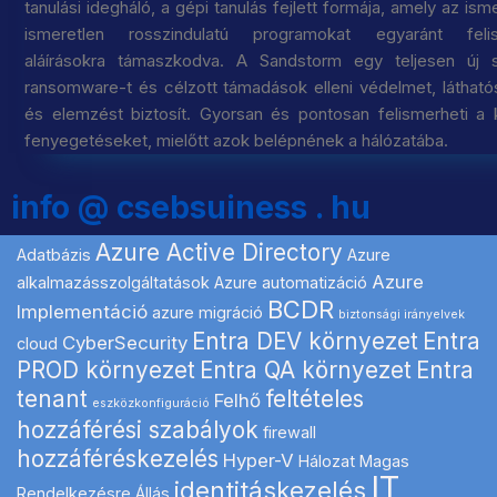
tanulási idegháló, a gépi tanulás fejlett formája, amely az ism
ismeretlen rosszindulatú programokat egyaránt felis
aláírásokra támaszkodva. A Sandstorm egy teljesen új s
ransomware-t és célzott támadások elleni védelmet, látható
és elemzést biztosít. Gyorsan és pontosan felismerheti a k
fenyegetéseket, mielőtt azok belépnének a hálózatába.
info @ csebsuiness . hu
Azure Active Directory
Adatbázis
Azure
Azure
alkalmazásszolgáltatások
Azure automatizáció
BCDR
Implementáció
azure migráció
biztonsági irányelvek
Entra DEV környezet
Entra
CyberSecurity
cloud
PROD környezet
Entra QA környezet
Entra
tenant
feltételes
Felhő
eszközkonfiguráció
hozzáférési szabályok
firewall
hozzáféréskezelés
Hyper-V
Hálozat Magas
IT
identitáskezelés
Rendelkezésre Állás