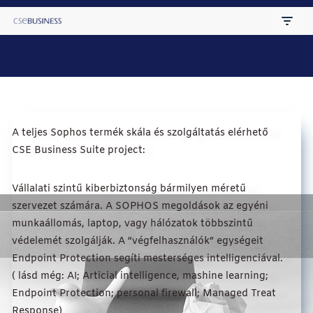
Skip
to
content
A teljes Sophos termék skála és szolgáltatás elérhető
CSE Business Suite project:
Vállalati szintű kiberbiztonság bármilyen méretű
szervezet számára. A SOPHOS megoldások az egyéni
munkaállomás, laptop, vagy hálózatok többszintű
védelemét szolgálják. A “végfelhasználók” egységeit
Endpoint Protection segíti mesterséges intelligenciával.
( lásd még: AI; Articial intelligence, mashine learning;
Endpoint Protection; personal firewall; Managed Treat
Response)