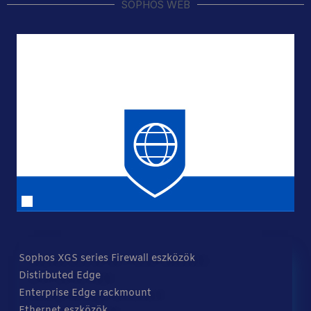
SOPHOS WEB
Sophos XGS series Firewall eszközök
Distirbuted Edge
Enterprise Edge rackmount
Ethernet eszközök