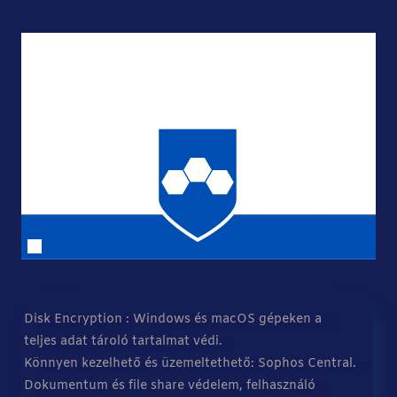
Disk Encryption : Windows és macOS gépeken a
teljes adat tároló tartalmat védi.
Könnyen kezelhető és üzemeltethető: Sophos Central.
Dokumentum és file share védelem, felhasználó