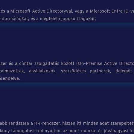
és a Microsoft Active Directoryval, vagy a Microsoft Entra ID-val
s információkat, és a megfelelő jogosultságokat.
zer és a címtár szolgáltatás között (On-Premise Active Directo
kalmazottak, alvállalkozók, szerződéses partnerek, delegál
árendelve.
sabb rendszere a HR-rendszer, hiszen itt minden adat szerepelte
ékony támogatást tud nyújtani az adott munka- és jóváhagyási f