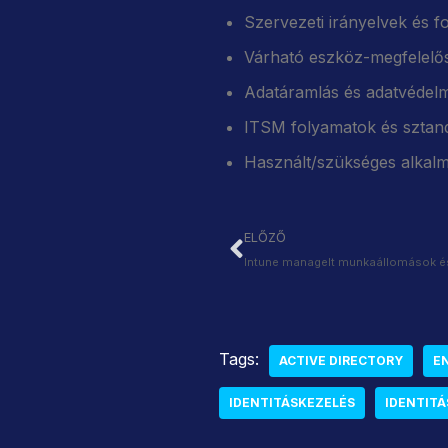
Szervezeti irányelvek és 
Várható eszköz-megfelelős
Adatáramlás és adatvédel
ITSM folyamatok és sztan
Használt/szükséges alkalma
ELŐZŐ
Intune managelt munkaállomások é
Tags:
ACTIVE DIRECTORY
EN
IDENTITÁSKEZELÉS
IDENTIT