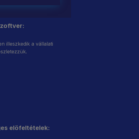
zoftver:
n illeszkedik a vállalati
észletezzük.
s elöfeltételek: