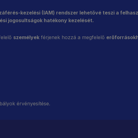
zzáférés-kezelési (IAM) rendszer lehetővé teszi a felhas
ési jogosultságok hatékony kezelését.
felelő
személyek
férjenek hozzá a megfelelő
erőforrások
bályok érvényesítése.