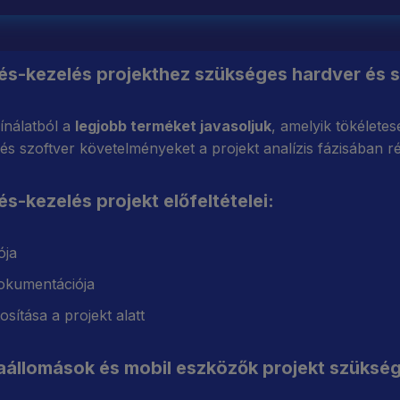
rés-kezelés projekthez szükséges hardver és s
ínálatból a
legjobb terméket javasoljuk
, amelyik tökéletese
és szoftver követelményeket a projekt analízis fázisában r
és-kezelés projekt előfeltételei:
ója
okumentációja
sítása a projekt alatt
állomások és mobil eszközők projekt szüksége