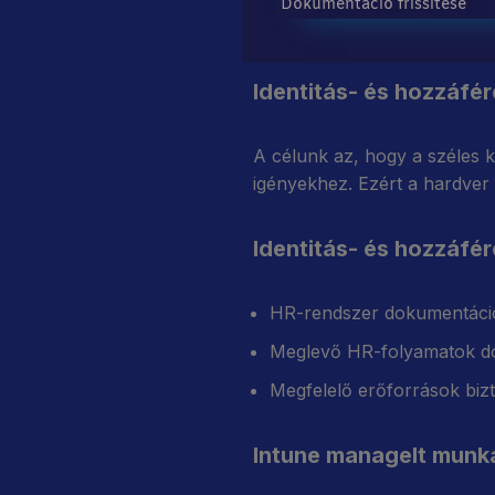
Dokumentáció frissítése
Identitás- és hozzáfé
A célunk az, hogy a széles k
igényekhez. Ezért a hardver 
Identitás- és hozzáfér
HR-rendszer dokumentáci
Meglevő HR-folyamatok d
Megfelelő erőforrások bizto
Intune managelt munka