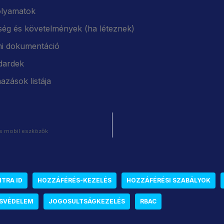
folyamatok
ég és követelmények (ha léteznek)
mi dokumentáció
dardek
zások listája
s mobil eszközők
TRA ID
HOZZÁFÉRÉS-KEZELÉS
HOZZÁFÉRÉSI SZABÁLYOK
ÁSVÉDELEM
JOGOSULTSÁGKEZELÉS
RBAC