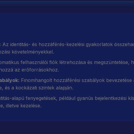
:
Az identitás- és hozzáférés-kezelési gyakorlatok összeha
ozási követelményekkel.
matikus felhasználói fiók létrehozása és megszüntetése, ho
 hozzá az erőforrásokhoz.
abályok:
Finomhangolt hozzáférési szabályok bevezetése a
 és a kockázati szintek alapján.
titás-alapú fenyegetések, például gyanús bejelentkezési kí
e, illetve kezelése.