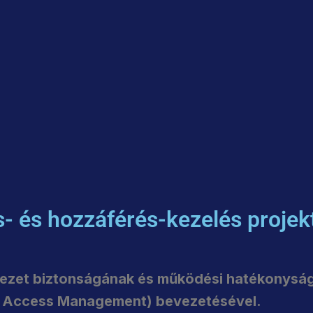
s- és hozzáférés-kezelés projekt
rvezet biztonságának és működési hatékonysá
nd Access Management) bevezetésével.