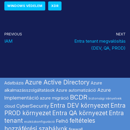
WINDOWS VÉDELEM
XDR
PREVIOUS
NEXT
IAM
Entra tenant megvalósítás
(DEV, QA, PROD)
Azure Active Directory
Adatbázis
Azure
Azure
alkalmazásszolgáltatások
Azure automatizáció
BCDR
Implementáció
azure migráció
biztonsági irányelvek
Entra DEV környezet
Entra
CyberSecurity
cloud
PROD környezet
Entra QA környezet
Entra
tenant
feltételes
Felhő
eszközkonfiguráció
hozzáférési szabályok
firewall