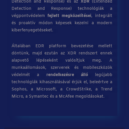
Detection and Response) és az
XDR
(Extended
Detection and Response) technológiák a
végpontvédelem
fejlett megközelítései
, integrált
és proaktív módon képesek kezelni a modern
kiberfenyegetéseket.
Általában EDR platform bevezetése mellett
döntünk, majd ezután az XDR rendszert ennek
alapvető lépéseként valósítjuk meg. A
munkaállomások, szerverek és mobileszközök
védelmét a
rendelkezésre álló
legújabb
technológiák kihasználásával érjük el, beleértve a
Sophos, a Microsoft, a CrowdStrike, a Trend
Micro, a Symantec és a McAfee megoldásokat.