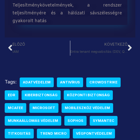
Teljesítménykövetelmények, a rendszer
teljesítményére és a hálózati sávszélességre
gyakorolt hatás
ELŐZŐ
KÖVETKEZŐ
IAM
Entra tenant megvalósítás (DEV, QA, PROD)
Tags:
ADATVÉDELEM
ANTIVÍRUS
CROWDSTRIKE
EDR
KIBERBIZTONSÁG
KÖZPONTI BIZTONSÁG
MCAFEE
MICROSOFT
MOBILESZKÖZ VÉDELEM
MUNKAÁLLOMÁS VÉDELEM
SOPHOS
SYMANTEC
TITKOSITÁS
TREND MICRO
VÉGPONTVÉDELEM