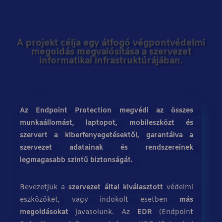
A projekt célja egy átfogó végpontvédelmi
megoldás megvalósítása a szervezet
informatikai infrastruktúrájában.
Az Endpoint Protection megvédi az összes
munkaállomást, laptopot, mobileszközt és
szervert a kiberfenyegetésektől, garantálva a
szervezet adatainak és rendszereinek
legmagasabb szintű biztonságát.
Bevezetjük a
szervezet által kiválasztott
védelmi
eszközöket, vagy indokolt esetben
más
megoldásokat
javasolunk. Az
EDR
(Endpoint