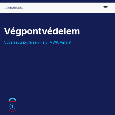
Skip
to
Végpontvédelem
content
Cybersecurity
,
Green Field
,
MWP
,
Vállalat