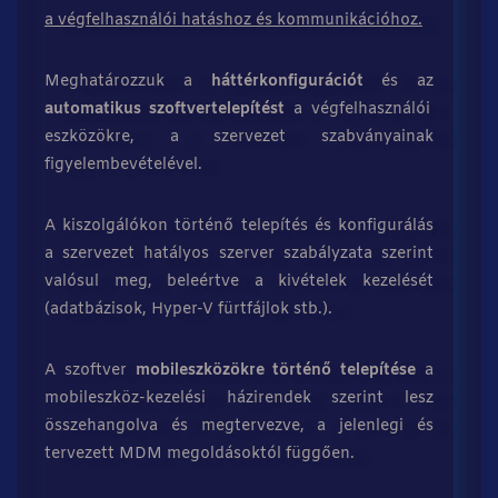
a végfelhasználói hatáshoz és kommunikációhoz.
Meghatározzuk a
háttérkonfigurációt
és az
automatikus szoftvertelepítést
a végfelhasználói
eszközökre, a szervezet szabványainak
figyelembevételével.
A kiszolgálókon történő telepítés és konfigurálás
a szervezet hatályos szerver szabályzata szerint
valósul meg, beleértve a kivételek kezelését
(adatbázisok, Hyper-V fürtfájlok stb.).
A szoftver
mobileszközökre történő telepítése
a
mobileszköz-kezelési házirendek szerint lesz
összehangolva és megtervezve, a jelenlegi és
tervezett MDM megoldásoktól függően.