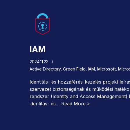
IAM
2024.11.23.
Active Directory
,
Green Field
,
IAM
,
Microsoft
,
Micros
Identitás- és hozzáférés-kezelés projekt leírás
szervezet biztonságának és működési haték
rendszer (Identity and Access Management) 
identitás- és…
Read More »