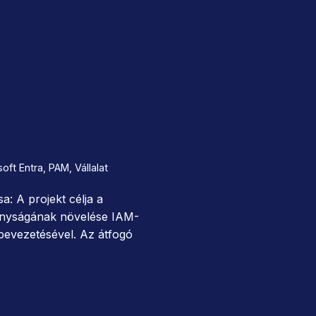
oft Entra
,
PAM
,
Vállalat
a: A projekt célja a
onyságának növelése IAM-
bevezetésével. Az átfogó