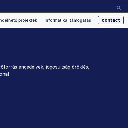
contact
ndelhető projektek
Informatikai támogatás
őforrás engedélyek, jogosultság öröklés,
vonal