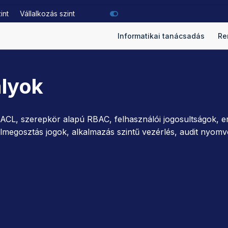
zint
Vállalkozás szint
Informatikai tanácsadás
Re
ályok
ACL, szerepkör alapú RBAC, felhasználói jogosultságok, er
ájlmegosztás jogok, alkalmazás szintű vezérlés, audit nyom