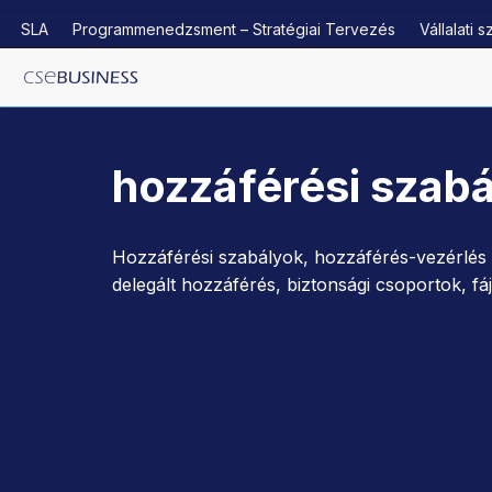
SLA
Programmenedzsment – Stratégiai Tervezés
Vállalati s
Skip
to
content
hozzáférési szab
Hozzáférési szabályok, hozzáférés-vezérlés 
delegált hozzáférés, biztonsági csoportok, f