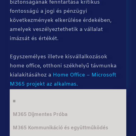
biztonságának fenntartása kritikus
fontosságú a jogi és pénzügyi
következmények elkerülése érdekében,
amelyek veszélyeztethetik a vállalat
imázsát és értékét.
Egyszemélyes illetve kisvállalkozások
home office, otthoni székhelyű távmunka
kialakitásához a
Home Office – Microsoft
M365 projekt az alkalmas.
■
M365 Dijmentes Próba
M365 Kommunikáció és együttműködés