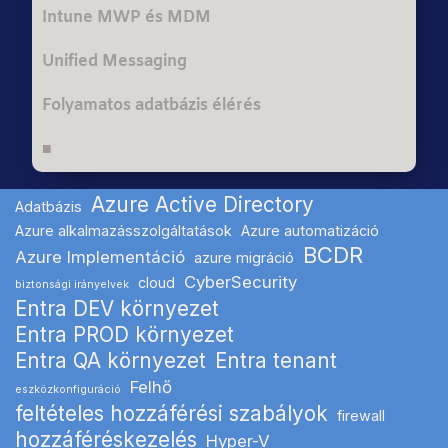
Intune MWP és MDM
Unified Messaging
Folyamatos adatbázis élérés
■
Azure Active Directory
Adatbázis
Azure alkalmazásszolgáltatások
Azure automatizáció
BCDR
Azure Implementáció
azure migráció
CyberSecurity
cloud
biztonsági irányelvek
Entra DEV környezet
Entra PROD környezet
Entra QA környezet
Entra tenant
Felhő
eszközkonfiguráció
feltételes hozzáférési szabályok
firewall
hozzáféréskezelés
Hyper-V