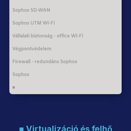
Sophos SD-WAN
Sophos UTM Wi-Fi
Vállalati biztonság - office Wi-Fi
Végpontvédelem
Firewall - redundáns Sophos
Sophos
■
■ Virtualizáció és felhő