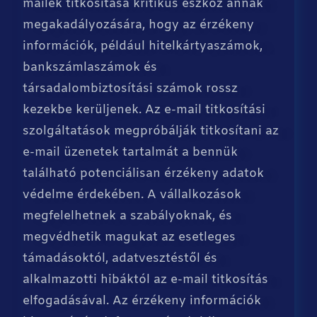
mailek titkosítása kritikus eszköz annak
megakadályozására, hogy az érzékeny
információk, például hitelkártyaszámok,
bankszámlaszámok és
társadalombiztosítási számok rossz
kezekbe kerüljenek. Az e-mail titkosítási
szolgáltatások megpróbálják titkosítani az
e-mail üzenetek tartalmát a bennük
található potenciálisan érzékeny adatok
védelme érdekében. A vállalkozások
megfelelhetnek a szabályoknak, és
megvédhetik magukat az esetleges
támadásoktól, adatvesztéstől és
alkalmazotti hibáktól az e-mail titkosítás
elfogadásával. Az érzékeny információk