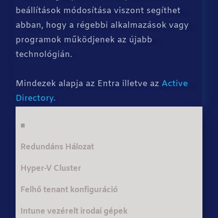
beállítások módosítása viszont segíthet
abban, hogy a régebbi alkalmazások vagy
programok működjenek az újabb
technológián.
Mindezek alapja az Entra illetve az
Active
Directory.
■
Redundáns Hálozat
Hyper-V Cluster
Felhő tenant konfiguráció
Intune vezérelt irodai gépek